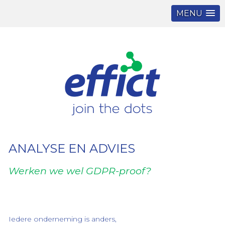
MENU
Navigatie
wat
overslaan
we
doen
diensten
analyse
en
advies
online
software
onderhoud
en
ANALYSE EN ADVIES
begeleiding
Werken we wel GDPR-proof?
G
O
H
over
ons
D
b
visie
en
missie
Iedere onderneming is anders,