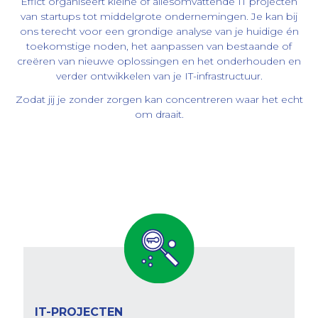
het
Effict organiseert kleine of allesomvattende IT projecten
team
van startups tot middelgrote ondernemingen. Je kan bij
ons terecht voor een grondige analyse van je huidige én
contact
toekomstige noden, het aanpassen van bestaande of
creëren van nieuwe oplossingen en het onderhouden en
verder ontwikkelen van je IT-infrastructuur.
Zodat jij je zonder zorgen kan concentreren waar het echt
om draait.
IT-PROJECTEN