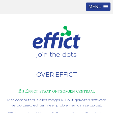
MENU
Navigatie
wat
overslaan
we
doen
diensten
analyse
en
advies
online
software
onderhoud
en
OVER EFFICT
begeleiding
over
Bij Effict staat ontzorgen centraal
ons
visie
Met computers is alles mogelijk. Fout gekozen software
en
veroorzaakt echter meer problemen dan ze oplost.
missie